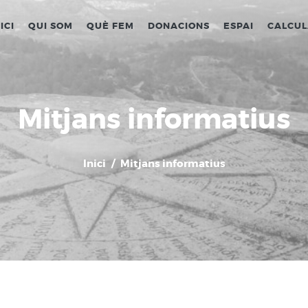
ICI
QUI SOM
QUÈ FEM
DONACIONS
ESPAI
CALCU
Mitjans informatius
Inici
Mitjans informatius